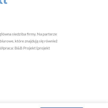
kt
łówna siedziba firmy. Na parterze
iurowe, które znajdują się również
półpraca: B&B Projekt (projekt