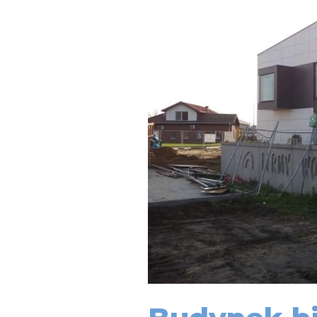
biurowy
Rawicz,
projekt
wielobranżowy