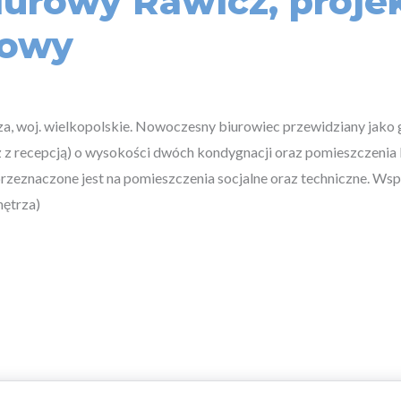
urowy Rawicz, proje
żowy
, woj. wielkopolskie. Nowoczesny biurowiec przewidziany jako g
 z recepcją) o wysokości dwóch kondygnacji oraz pomieszczenia b
przeznaczone jest na pomieszczenia socjalne oraz techniczne. Ws
ętrza)