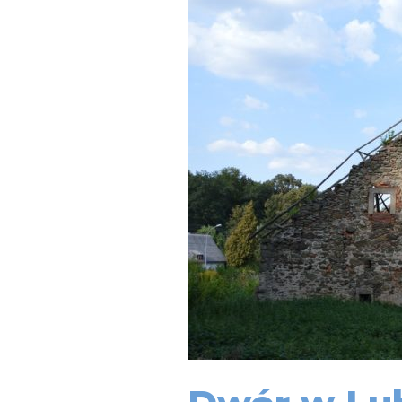
w
Lubiechowej,
inwentaryzacja,
badania
architektoniczne,
koncepcja
adaptacji
zabytku