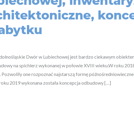
iechowej, inwentary
chitektoniczne, konc
zabytku
. dolnośląskie Dwór w Lubiechowej jest bardzo ciekawym obiekte
udowy na spichlerz wykonanej w połowie XVIII wieku.W roku 20
ne. Pozwoliły one rozpoznać najstarszą formę późnośredniowiecz
 roku 2019 wykonana została koncepcja odbudowy […]