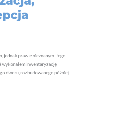
zacja,
epcja
m, jednak prawie nieznanym. Jego
18 wykonałem inwentaryzację
nego dworu, rozbudowanego później