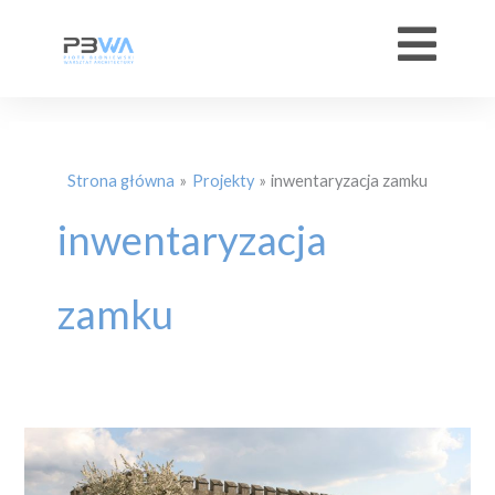
Przejdź
do
treści
Strona główna
Projekty
inwentaryzacja zamku
inwentaryzacja
zamku
Zamek
w