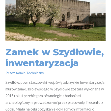
Szydłowie,
inwentaryzacja
Zamek w Szydłowie,
inwentaryzacja
Przez
Admin Techniczny
Szydłów, pow. staszowski, woj. świętokrzyskie Inwentaryzacja
murów zamku królewskiego w Szydłowie została wykonana w
2015 roku i przebiegała równolegle z badaniami
archeologicznymi prowadzonymi przez pracownię Trecento z
Łodzi. Miała na celu pozyskanie dokładnych informacji o